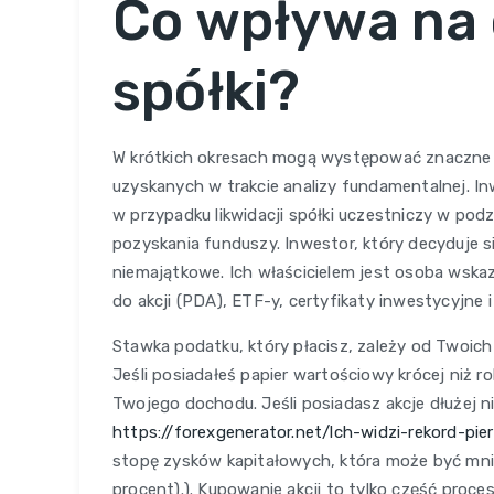
Co wpływa na 
spółki?
W krótkich okresach mogą występować znaczne w
uzyskanych w trakcie analizy fundamentalnej. In
w przypadku likwidacji spółki uczestniczy w podzi
pozyskania funduszy. Inwestor, który decyduje s
niemajątkowe. Ich właścicielem jest osoba wskaza
do akcji (PDA), ETF-y, certyfikaty inwestycyjne 
Stawka podatku, który płacisz, zależy od Twoic
Jeśli posiadałeś papier wartościowy krócej niż 
Twojego dochodu. Jeśli posiadasz akcje dłużej n
https://forexgenerator.net/lch-widzi-rekord-p
stopę zysków kapitałowych, która może być mnie
procent).). Kupowanie akcji to tylko część proce