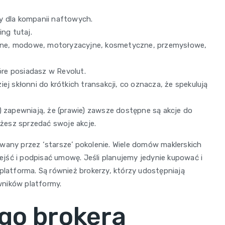
y dla kompanii naftowych.
ng tutaj.
iczne, modowe, motoryzacyjne, kosmetyczne, przemysłowe,
óre posiadasz w Revolut.
j skłonni do krótkich transakcji, co oznacza, że spekulują
) zapewniają, że (prawie) zawsze dostępne są akcje do
ożesz sprzedać swoje akcje.
wany przez ‘starsze’ pokolenie. Wiele domów maklerskich
jść i podpisać umowę. Jeśli planujemy jedynie kupować i
atforma. Są również brokerzy, którzy udostępniają
wników platformy.
go brokera