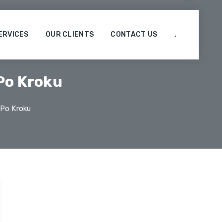
ERVICES
OUR CLIENTS
CONTACT US
.
Po Kroku
 Po Kroku