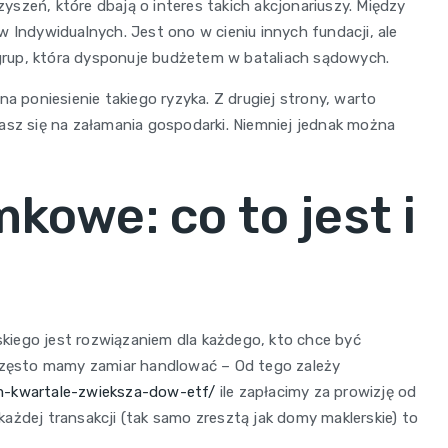
szeń, które dbają o interes takich akcjonariuszy. Między
akcje:
w Indywidualnych. Jest ono w cieniu innych fundacji, ale
przewodnik
h grup, która dysponuje budżetem w bataliach sądowych.
krok
na poniesienie takiego ryzyka. Z drugiej strony, warto
po
asz się na załamania gospodarki. Niemniej jednak można
kroku
kowe: co to jest i
iego jest rozwiązaniem dla każdego, kto chce być
 często mamy zamiar handlować – Od tego zależy
im-kwartale-zwieksza-dow-etf/
ile zapłacimy za prowizję od
d każdej transakcji (tak samo zresztą jak domy maklerskie) to