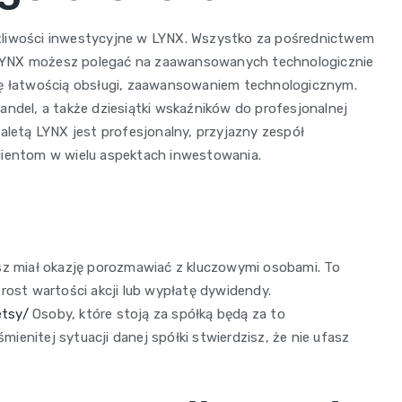
żliwości inwestycyjne w LYNX. Wszystko za pośrednictwem
LYNX możesz polegać na zaawansowanych technologicznie
ię łatwością obsługi, zaawansowaniem technologicznym.
andel, a także dziesiątki wskaźników do profesjonalnej
zaletą LYNX jest profesjonalny, przyjazny zespół
lientom w wielu aspektach inwestowania.
esz miał okazję porozmawiać z kluczowymi osobami. To
rost wartości akcji lub wypłatę dywidendy.
etsy/
Osoby, które stoją za spółką będą za to
ienitej sytuacji danej spółki stwierdzisz, że nie ufasz