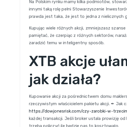
Na Polskim rynku mamy kilka podmiotów, stowarzy
innymi taką rolę pełni Stowarzyszenie Inwestoró
prawda jest taka, że jest to jedna z nielicznyc
Kupując wiele różnych akcji, zmniejszasz szanse 
pamiętać, że czerpiąc z różnych sektorów, naraż
zaradzić temu w inteligentny sposób.
XTB akcje ułam
jak działa?
Kupowanie akcji za pośrednictwem domu maklersk
rzeczywistym właścicielem pakietu akcji. ✒ Jak
https://dowjonesrisk.com/czy-zarobki-w-trzec
każdej transakcji. Jeśli broker ustala prowizję o
trzeba policzyć ile będzie nas to kosztowało.