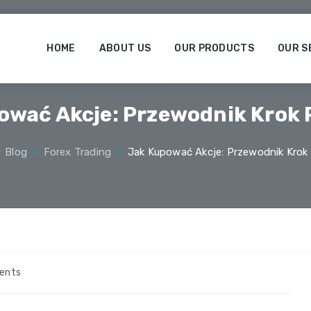
HOME
ABOUT US
OUR PRODUCTS
OUR S
ować Akcje: Przewodnik Krok 
Blog
Forex Trading
Jak Kupować Akcje: Przewodnik Krok
on
ents
Jak
kupować