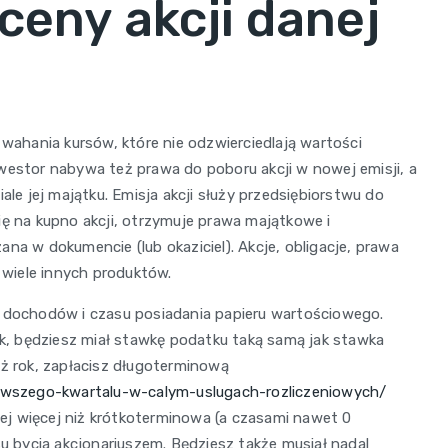
ceny akcji danej
ahania kursów, które nie odzwierciedlają wartości
westor nabywa też prawa do poboru akcji w nowej emisji, a
ale jej majątku. Emisja akcji służy przedsiębiorstwu do
ię na kupno akcji, otrzymuje prawa majątkowe i
na w dokumencie (lub okaziciel). Akcje, obligacje, prawa
i wiele innych produktów.
h dochodów i czasu posiadania papieru wartościowego.
rok, będziesz miał stawkę podatku taką samą jak stawka
iż rok, zapłacisz długoterminową
ierwszego-kwartalu-w-calym-uslugach-rozliczeniowych/
j więcej niż krótkoterminowa (a czasami nawet 0
su bycia akcjonariuszem. Będziesz także musiał nadal