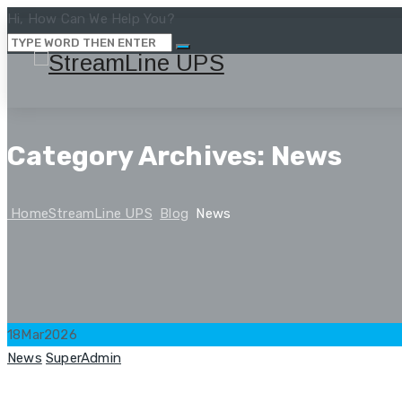
Hi, How Can We Help You?
Category Archives:
News
Home
StreamLine UPS
Blog
News
18
Mar
2026
Categories
Author
News
SuperAdmin