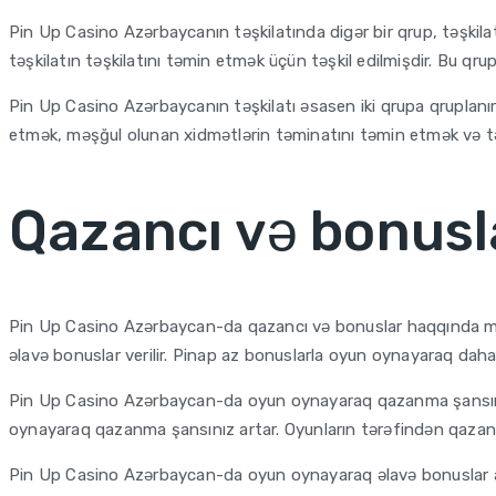
Pin Up Casino Azərbaycanın təşkilatında digər bir qrup, təşkilat
təşkilatın təşkilatını təmin etmək üçün təşkil edilmişdir. Bu qrupda
Pin Up Casino Azərbaycanın təşkilatı əsasen iki qrupa qruplanır
etmək, məşğul olunan xidmətlərin təminatını təmin etmək və təş
Qazancı və bonusl
Pin Up Casino Azərbaycan-da qazancı və bonuslar haqqında mə
əlavə bonuslar verilir. Pinap az bonuslarla oyun oynayaraq dah
Pin Up Casino Azərbaycan-da oyun oynayaraq qazanma şansınız 
oynayaraq qazanma şansınız artar. Oyunların tərəfindən qazancı
Pin Up Casino Azərbaycan-da oyun oynayaraq əlavə bonuslar al