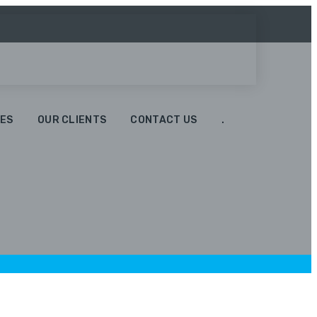
CES
OUR CLIENTS
CONTACT US
.