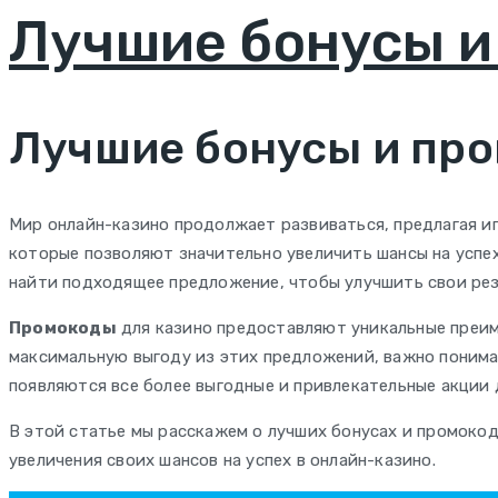
Лучшие бонусы и 
Лучшие бонусы и про
Мир онлайн-казино продолжает развиваться, предлагая и
которые позволяют значительно увеличить шансы на успех
найти подходящее предложение, чтобы улучшить свои рез
Промокоды
для казино предоставляют уникальные преиму
максимальную выгоду из этих предложений, важно понимат
появляются все более выгодные и привлекательные акции 
В этой статье мы расскажем о лучших бонусах и промокод
увеличения своих шансов на успех в онлайн-казино.