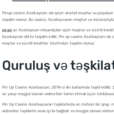
Pinup casino Azərbaycan-da qeyri-əhatəli məşhur və populyar ca
təqdim olunur. Bu casino, Azərbaycanın məşhur və müraciətçilərə
pinap
az Azərbaycan milyardçıları üçün məşhur və sürətli kredi
Azərbaycan dili ilə təqdim edilir. Pin up casino Azərbaycan-da 
məşhur və sürətli kreditlər tərəfindən təqdim olunur.
Quruluş və təşkila
Pin Up Casino Azərbaycan, 2014-ci ilin baharında təşkil edilib. 
ən yaxşı məşğul olunan xidmətləri təmin etmək üçün təhlükəsiz v
Pin Up Casino Azərbaycanın təşkilatında ən mühüm bir qrup, məş
xidmətlər təşkilatın əsas işi ilə bağlıdır və məşğul olunan xidmə