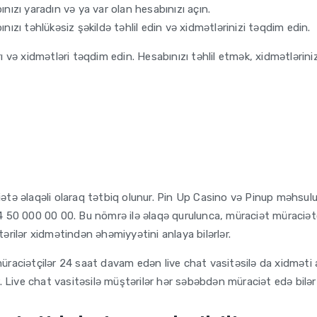
ı yaradın və ya var olan hesabınızı açın.
 təhlükəsiz şəkildə təhlil edin və xidmətlərinizi təqdim edin.
ə xidmətləri təqdim edin. Hesabınızı təhlil etmək, xidmətlərin
iətə əlaqəli olaraq tətbiq olunur. Pin Up Casino və Pinup məhs
4 50 000 00 00. Bu nömrə ilə əlaqə qurulunca, müraciət müraciət
rilər xidmətindən əhəmiyyətini anlaya bilərlər.
aciətçilər 24 saat davam edən live chat vasitəsilə da xidməti al
. Live chat vasitəsilə müştərilər hər səbəbdən müraciət edə bilər