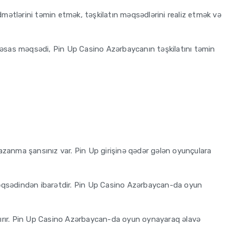
idmətlərini təmin etmək, təşkilatın məqsədlərini realiz etmək və
ın əsas məqsədi, Pin Up Casino Azərbaycanın təşkilatını təmin
anma şansınız var. Pin Up girişinə qədər gələn oyunçulara
məqsədindən ibarətdir. Pin Up Casino Azərbaycan-da oyun
ırır. Pin Up Casino Azərbaycan-da oyun oynayaraq əlavə