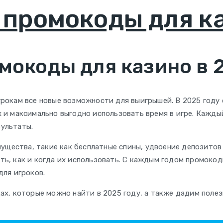
промокоды для ка
мокоды для казино в 
грокам все новые возможности для выигрышей. В 2025 году
 и максимально выгодно использовать время в игре. Кажды
ультаты.
щества, такие как бесплатные спины, удвоение депозитов 
ь, как и когда их использовать. С каждым годом промокод
для игроков.
ах, которые можно найти в 2025 году, а также дадим поле