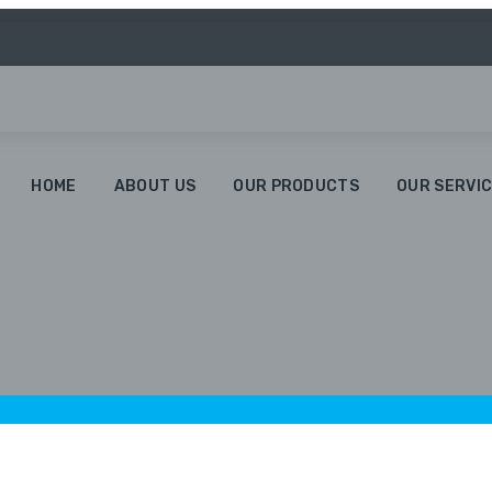
HOME
ABOUT US
OUR PRODUCTS
OUR SERVI