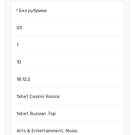
! Без рубрики
03
1
10
18.12.2
1xbet Casino Russia
1xbet Russian Top
Arts & Entertainment, Music