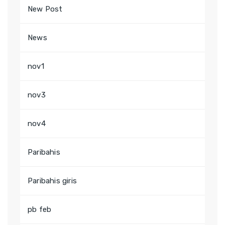
New Post
News
nov1
nov3
nov4
Paribahis
Paribahis giris
pb feb