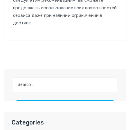
Следуя этим рекомендациям, вы сможете
продолжать использование всех возможностей
сервиса даже при наличии ограничений в
доступе.
Search
for:
Categories