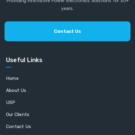
Providing innovative Power Electronics Solutions for 30+
years.
Contact Us
Useful Links
Home
About Us
USP
Our Clients
Contact Us