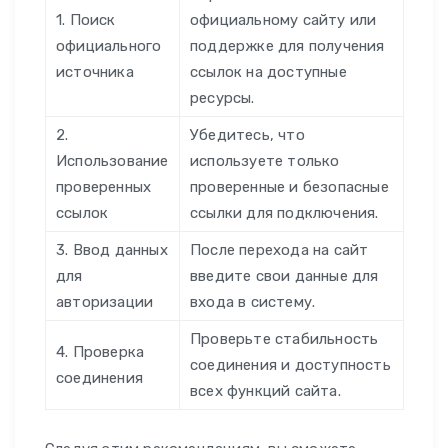
1. Поиск
официальному сайту или
официального
поддержке для получения
источника
ссылок на доступные
ресурсы.
2.
Убедитесь, что
Использование
используете только
проверенных
проверенные и безопасные
ссылок
ссылки для подключения.
3. Ввод данных
После перехода на сайт
для
введите свои данные для
авторизации
входа в систему.
Проверьте стабильность
4. Проверка
соединения и доступность
соединения
всех функций сайта.