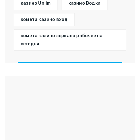
казино Unlim
казино Водка
комета казино вход
комета казино зеркало рабочее на
сегодня