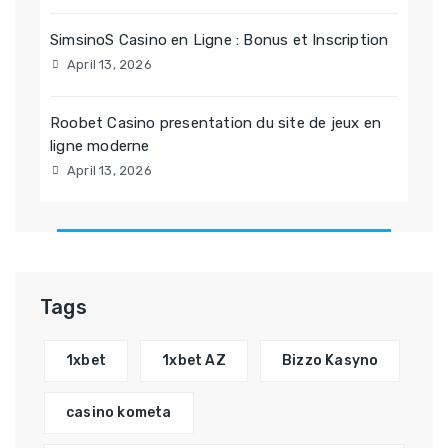
SimsinoS Casino en Ligne : Bonus et Inscription
April 13, 2026
Roobet Casino presentation du site de jeux en
ligne moderne
April 13, 2026
Tags
1xbet
1xbet AZ
Bizzo Kasyno
casino kometa