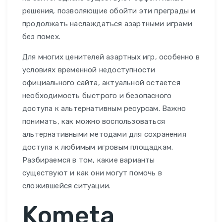
решения, позволяющие обойти эти преграды и
продолжать наслаждаться азартными играми
без помех.
Для многих ценителей азартных игр, особенно в
условиях временной недоступности
официального сайта, актуальной остается
необходимость быстрого и безопасного
доступа к альтернативным ресурсам. Важно
понимать, как можно воспользоваться
альтернативными методами для сохранения
доступа к любимым игровым площадкам.
Разбираемся в том, какие варианты
существуют и как они могут помочь в
сложившейся ситуации.
Kometa