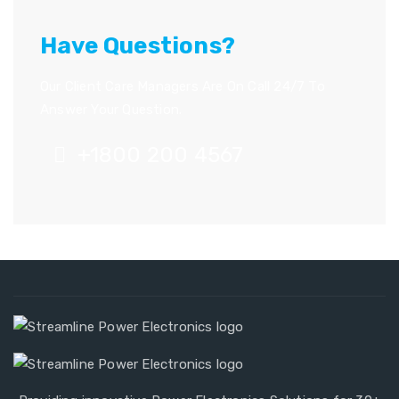
Have Questions?
Our Client Care Managers Are On Call 24/7 To
Answer Your Question.
+1800 200 4567