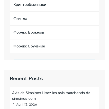
Криптообменники
Финтех
Форекс Брокеры
Форекс Обучение
Recent Posts
Avis de Simsinos Lisez les avis marchands de
simsinos com
April 13, 2026