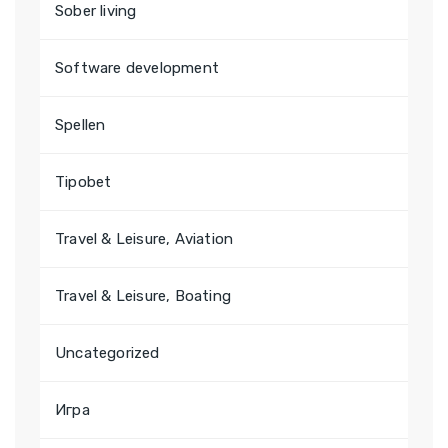
Sober living
Software development
Spellen
Tipobet
Travel & Leisure, Aviation
Travel & Leisure, Boating
Uncategorized
Игра