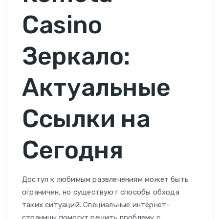
Casino
Зеркало:
Актуальные
Ссылки на
Сегодня
Доступ к любимым развлечениям может быть
ограничен, но существуют способы обхода
таких ситуаций. Специальные интернет-
страницы помогут решить проблему с