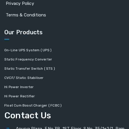
Privacy Policy
Terms & Conditions
Our Products
On-Line UPS System ( UPS )
Static Frequency Converter
Static Transfer Switch ( STS )
CVCF/ Static Stabiliser
Hi Power Inverter
Hi Power Rectifier
Float Cum Boost Charger ( FCBC )
Contact Us
Apurva Plaza, F.No.3B, 1ST Floor, S.No. 35/1+2/1, Ram