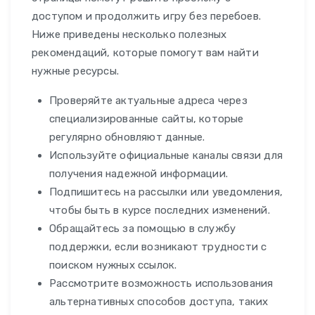
доступом и продолжить игру без перебоев.
Ниже приведены несколько полезных
рекомендаций, которые помогут вам найти
нужные ресурсы.
Проверяйте актуальные адреса через
специализированные сайты, которые
регулярно обновляют данные.
Используйте официальные каналы связи для
получения надежной информации.
Подпишитесь на рассылки или уведомления,
чтобы быть в курсе последних изменений.
Обращайтесь за помощью в службу
поддержки, если возникают трудности с
поиском нужных ссылок.
Рассмотрите возможность использования
альтернативных способов доступа, таких