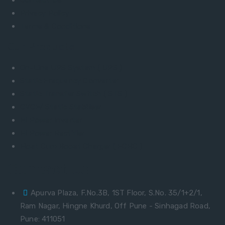
Contact Us
Privacy Policy
Terms & Conditions
Our Products
On-Line UPS System ( UPS )
Static Frequency Converter
Static Transfer Switch ( STS )
CVCF/ Static Stabiliser
Hi Power Inverter
Hi Power Rectifier
Float Cum Boost Charger ( FCBC )
Contact Us
Apurva Plaza, F.No.3B, 1ST Floor, S.No. 35/1+2/1,
Ram Nagar, Hingne Khurd, Off Pune - Sinhagad Road,
Pune: 411051