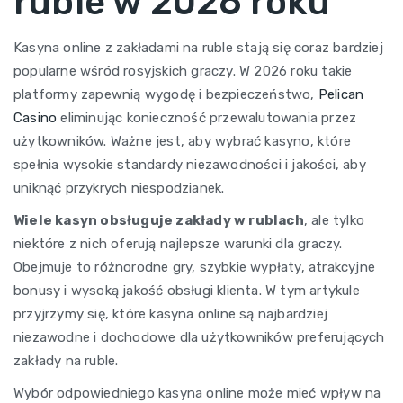
ruble w 2026 roku
Kasyna online z zakładami na ruble stają się coraz bardziej
popularne wśród rosyjskich graczy. W 2026 roku takie
platformy zapewnią wygodę i bezpieczeństwo,
Pelican
Casino
eliminując konieczność przewalutowania przez
użytkowników. Ważne jest, aby wybrać kasyno, które
spełnia wysokie standardy niezawodności i jakości, aby
uniknąć przykrych niespodzianek.
Wiele kasyn obsługuje zakłady w rublach
, ale tylko
niektóre z nich oferują najlepsze warunki dla graczy.
Obejmuje to różnorodne gry, szybkie wypłaty, atrakcyjne
bonusy i wysoką jakość obsługi klienta. W tym artykule
przyjrzymy się, które kasyna online są najbardziej
niezawodne i dochodowe dla użytkowników preferujących
zakłady na ruble.
Wybór odpowiedniego kasyna online może mieć wpływ na