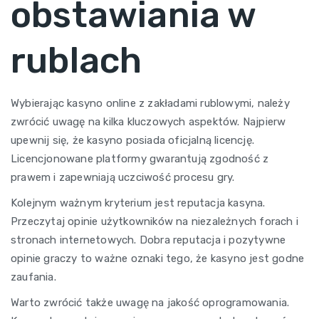
obstawiania w
rublach
Wybierając kasyno online z zakładami rublowymi, należy
zwrócić uwagę na kilka kluczowych aspektów. Najpierw
upewnij się, że kasyno posiada oficjalną licencję.
Licencjonowane platformy gwarantują zgodność z
prawem i zapewniają uczciwość procesu gry.
Kolejnym ważnym kryterium jest reputacja kasyna.
Przeczytaj opinie użytkowników na niezależnych forach i
stronach internetowych. Dobra reputacja i pozytywne
opinie graczy to ważne oznaki tego, że kasyno jest godne
zaufania.
Warto zwrócić także uwagę na jakość oprogramowania.