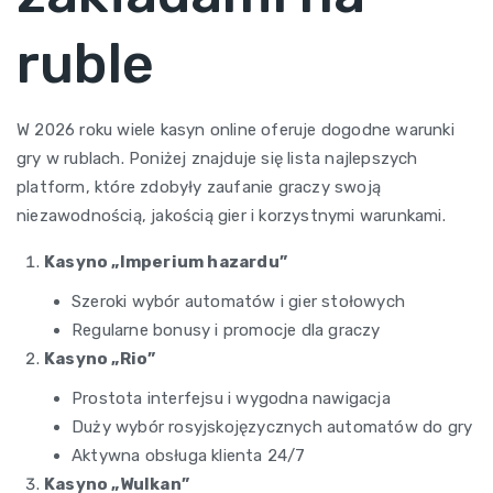
ruble
W 2026 roku wiele kasyn online oferuje dogodne warunki
gry w rublach. Poniżej znajduje się lista najlepszych
platform, które zdobyły zaufanie graczy swoją
niezawodnością, jakością gier i korzystnymi warunkami.
Kasyno „Imperium hazardu”
Szeroki wybór automatów i gier stołowych
Regularne bonusy i promocje dla graczy
Kasyno „Rio”
Prostota interfejsu i wygodna nawigacja
Duży wybór rosyjskojęzycznych automatów do gry
Aktywna obsługa klienta 24/7
Kasyno „Wulkan”