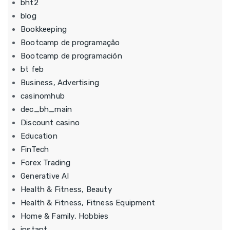
bht2
blog
Bookkeeping
Bootcamp de programação
Bootcamp de programación
bt feb
Business, Advertising
casinomhub
dec_bh_main
Discount casino
Education
FinTech
Forex Trading
Generative AI
Health & Fitness, Beauty
Health & Fitness, Fitness Equipment
Home & Family, Hobbies
instant