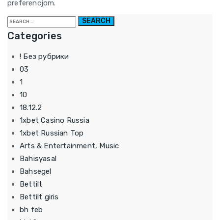
preferencjom.
Search
for:
Categories
! Без рубрики
03
1
10
18.12.2
1xbet Casino Russia
1xbet Russian Top
Arts & Entertainment, Music
Bahisyasal
Bahsegel
Bettilt
Bettilt giris
bh feb