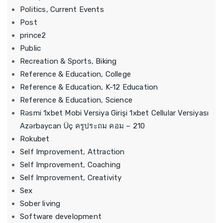
Politics, Current Events
Post
prince2
Public
Recreation & Sports, Biking
Reference & Education, College
Reference & Education, K-12 Education
Reference & Education, Science
Rəsmi 1xbet Mobi Versiya Girişi 1xbet Cellular Versiyası
Azərbaycan Üç ครูประถม คอม – 210
Rokubet
Self Improvement, Attraction
Self Improvement, Coaching
Self Improvement, Creativity
Sex
Sober living
Software development