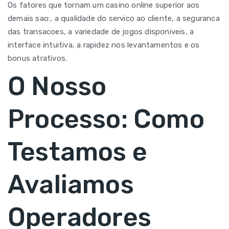
Os fatores que tornam um casino online superior aos
demais sao:, a qualidade do servico ao cliente, a seguranca
das transacoes, a variedade de jogos disponiveis, a
interface intuitiva, a rapidez nos levantamentos e os
bonus atrativos.
O Nosso
Processo: Como
Testamos e
Avaliamos
Operadores