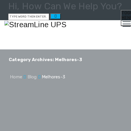
Hi, How Can We Help You?
TOG
MEN
Category Archives:
Melhores-3
Home
Blog
Melhores-3