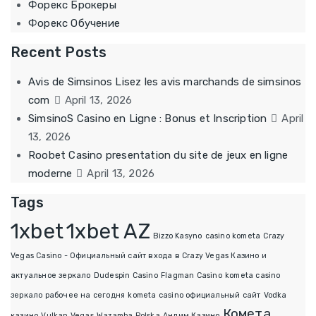
Форекс Брокеры
Форекс Обучение
Recent Posts
Avis de Simsinos Lisez les avis marchands de simsinos
com
April 13, 2026
SimsinoS Casino en Ligne : Bonus et Inscription
April
13, 2026
Roobet Casino presentation du site de jeux en ligne
moderne
April 13, 2026
Tags
1xbet
1xbet AZ
Bizzo Kasyno
casino kometa
Crazy
Vegas Casino - Официальный сайт входа в Crazy Vegas Казино и
актуальное зеркало
Dudespin Casino
Flagman Casino
kometa casino
зеркало рабочее на сегодня
kometa casino официальный сайт
Vodka
Комета
казино
Vulkan Vegas
Wazamba Polska
Анлим Казино