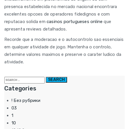
presenca estabelecida no mercado nacional encontrara
excelentes opcoes de operadores fidedignos e com
reputacao solida em
casinos portugueses online
que
apresenta reviews detalhados.
Recorde que a moderacao e o autocontrolo sao essenciais
em qualquer atividade de jogo. Mantenha o controlo,
determine valores maximos e preserve o carater ludico da
atividade.
Search
for:
Categories
! Без рубрики
03
1
10