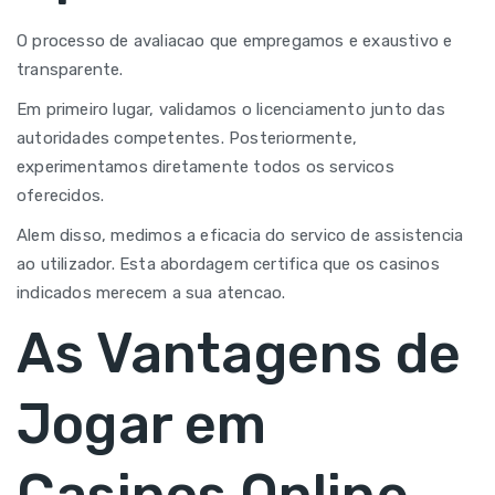
O processo de avaliacao que empregamos e exaustivo e
transparente.
Em primeiro lugar, validamos o licenciamento junto das
autoridades competentes. Posteriormente,
experimentamos diretamente todos os servicos
oferecidos.
Alem disso, medimos a eficacia do servico de assistencia
ao utilizador. Esta abordagem certifica que os casinos
indicados merecem a sua atencao.
As Vantagens de
Jogar em