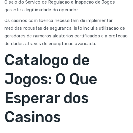
O selo do Servico de Regulacao e Inspecao de Jogos
garante a legitimidade do operador.
Os casinos com licenca necessitam de implementar
medidas robustas de seguranca. Isto inclui a utilizacao de
geradores de numeros aleatorios certificados e a protecao
de dados atraves de encriptacao avancada.
Catalogo de
Jogos: O Que
Esperar dos
Casinos