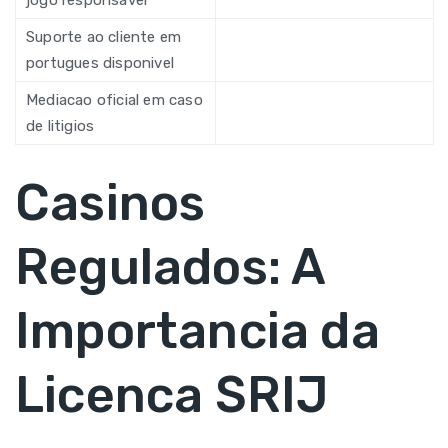
jogo responsavel
Suporte ao cliente em
portugues disponivel
Mediacao oficial em caso
de litigios
Casinos
Regulados: A
Importancia da
Licenca SRIJ