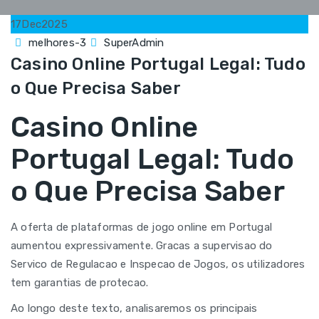
17
Dec
2025
Categories
Author
melhores-3
SuperAdmin
Casino Online Portugal Legal: Tudo
o Que Precisa Saber
Casino Online
Portugal Legal: Tudo
o Que Precisa Saber
A oferta de plataformas de jogo online em Portugal
aumentou expressivamente. Gracas a supervisao do
Servico de Regulacao e Inspecao de Jogos, os utilizadores
tem garantias de protecao.
Ao longo deste texto, analisaremos os principais