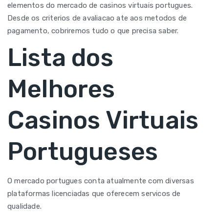
elementos do mercado de casinos virtuais portugues.
Desde os criterios de avaliacao ate aos metodos de
pagamento, cobriremos tudo o que precisa saber.
Lista dos
Melhores
Casinos Virtuais
Portugueses
O mercado portugues conta atualmente com diversas
plataformas licenciadas que oferecem servicos de
qualidade.