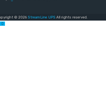
info.streamlineups@gmail.com
opyright © 2026
StreamLine UPS
All rights reserved.