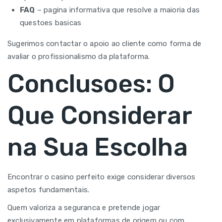
FAQ
– pagina informativa que resolve a maioria das
questoes basicas
Sugerimos contactar o apoio ao cliente como forma de
avaliar o profissionalismo da plataforma.
Conclusoes: O
Que Considerar
na Sua Escolha
Encontrar o casino perfeito exige considerar diversos
aspetos fundamentais.
Quem valoriza a seguranca e pretende jogar
exclusivamente em plataformas de origem ou com