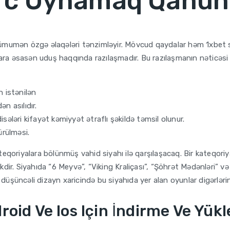
rc Oynamaq Qanuni
 ümumən özgə əlaqələri tənzimləyir. Mövcud qaydalar həm 1xbet 
lara əsasən uduş haqqında razılaşmadır. Bu razılaşmanın nəticəsi 
n istənilən
n asılıdır.
isələri kifayət kəmiyyət ətraflı şəkildə təmsil olunur.
ürülməsi.
teqoriyalara bölünmüş vahid siyahı ilə qarşılaşacaq. Bir kateqor
dir. Siyahıda “6 Meyvə”, “Viking Kraliçası”, “Şöhrət Mədənləri” 
 və düşüncəli dizayn xaricində bu siyahıda yer alan oyunlar digərlər
oid Ve Ios Için İndirme Ve Yü