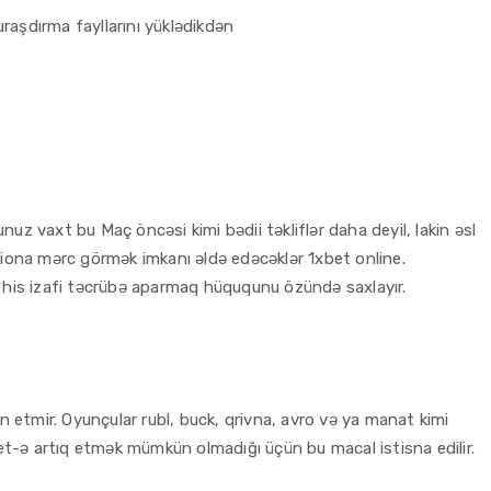
raşdırma fayllarını yüklədikdən
z vaxt bu Maç öncəsi kimi bədii təkliflər daha deyil, lakin əsl
ziona mərc görmək imkanı əldə edəcəklər 1xbet online.
, his izafi təcrübə aparmaq hüququnu özündə saxlayır.
etmir. Oyunçular rubl, buck, qrivna, avro və ya manat kimi
ket-ə artıq etmək mümkün olmadığı üçün bu macal istisna edilir.