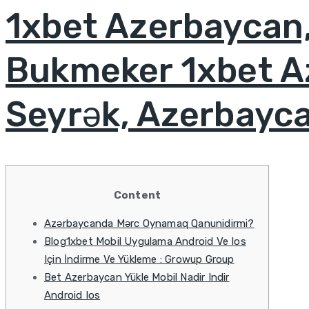
1xbet Azerbaycan,
Bukmeker 1xbet Az
Seyrək, Azerbayca
Content
Azərbaycanda Mərc Oynamaq Qanunidirmi?
Blog1xbet Mobil Uygulama Android Ve Ios
Için İndirme Ve Yükleme : Growup Group
Bet Azerbaycan Yükle Mobil Nadir Indir
Android Ios