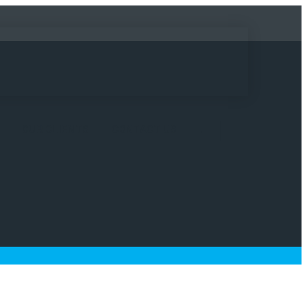
OUR CLIENTS
CONTACT US
.