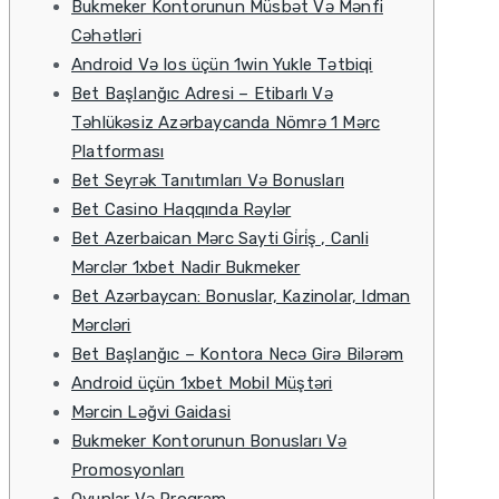
Bukmeker Kontorunun Müsbət Və Mənfi
Cəhətləri
Android Və Ios üçün 1win Yukle Tətbiqi
Bet Başlanğıc Adresi – Etibarlı Və
Təhlükəsiz Azərbaycanda Nömrə 1 Mərc
Platforması
Bet Seyrək Tanıtımları Və Bonusları
Bet Casino Haqqında Rəylər
Bet Azerbaican Mərc Sayti Gi̇ri̇ş , Canli
Mərclər 1xbet Nadir Bukmeker
Bet Azərbaycan: Bonuslar, Kazinolar, Idman
Mərcləri
Bet Başlanğıc – Kontora Necə Girə Bilərəm
Android üçün 1xbet Mobil Müştəri
Mərcin Ləğvi Gaidasi
Bukmeker Kontorunun Bonusları Və
Promosyonları