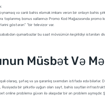
r.
oynamaq və canlı bahis eləmək imkanı verən bir onlayn bahis şirkə
nra toplanmış bonus xallarınızı Promo Kod Mağazasında promo kod
ərini göstərən” “bir televizor var.
u səbəbdən qumarbazlar bu saat mövsümün keçirildiyi istənilən di
nun Müsbət Və Mən
i olaraq, şəfəq və ya qaranlıq sxemdən istifadə edə bilərlər. Debe
 Rusiyada bir şirkətlə uyğun olan sayt, bahis saytları infrastruktu
et online problemə güvən ilə əlaqədar bir ən problem aşmışdır. Şir