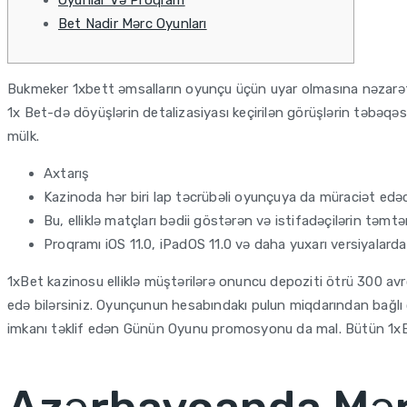
Oyunlar Və Proqram
Bet Nadir Mərc Oyunları
Bukmeker 1xbett əmsalların oyunçu üçün uyar olmasına nəzarət edi
1x Bet-də döyüşlərin detalizasiyası keçirilən görüşlərin təbəq
mülk.
Axtarış
Kazinoda hər biri lap təcrübəli oyunçuya da müraciət edə
Bu, elliklə matçları bədii göstərən və istifadəçilərin təmtər
Proqramı iOS 11.0, iPadOS 11.0 və daha yuxarı versiyalard
1xBet kazinosu elliklə müştərilərə onuncu depoziti ötrü 300 av
edə bilərsiniz. Oyunçunun hesabındakı pulun miqdarından bağlı 
imkanı təklif edən Günün Oyunu promosyonu da mal. Bütün 1xBet