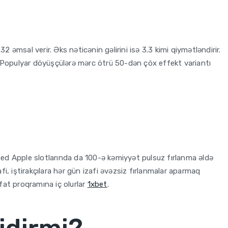
əmsal verir. Əks nəticənin gəlirini isə 3.3 kimi qiymətləndirir.
r. Populyar döyüşçülərə mərc ötrü 50-dən çöx effekt variantı
ned Apple slotlarında da 100-ə kəmiyyət pulsuz fırlanma əldə
 iştirakçılara hər gün izafi əvəzsiz fırlanmalar aparmaq
at proqramına iç olurlar
1xbet
.