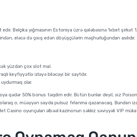
r. Belçika yığmasının Estoniya üzrə qələbəsinə 1xbet şirkət 1.32 
əsindən, eləcə də çıxış edən döyüşçülərin məşhurluğundan asılıdı
cək yüzdən çox slot mal.
aqlı keyfiyyətlə izləyə biləcəyi bir saytdır.
a uydurmaq olar.
roya qədər 50% bonus təqdim edir. Bütün bunlar deyil, siz Poiso
olaraq o, müəyyən sayda pulsuz fırlanma qazanacaq. Bundan izafi,
 Casino oyunçuları əlbəəl kazinonun səkkiz səviyyəli VIP mükaf