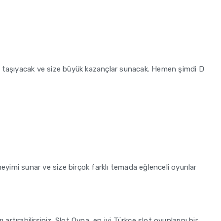
 sizi taşıyacak ve size büyük kazançlar sunacak. Hemen şimdi D
neyimi sunar ve size birçok farklı temada eğlenceli oyunlar
rtırabilirsiniz. Slot Oyna, en iyi Türkçe slot oyunlarını bir