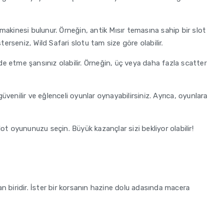
t makinesi bulunur. Örneğin, antik Mısır temasına sahip bir slot
rseniz, Wild Safari slotu tam size göre olabilir.
lde etme şansınız olabilir. Örneğin, üç veya daha fazla scatter
venilir ve eğlenceli oyunlar oynayabilirsiniz. Ayrıca, oyunlara
ot oyununuzu seçin. Büyük kazançlar sizi bekliyor olabilir!
dan biridir. İster bir korsanın hazine dolu adasında macera