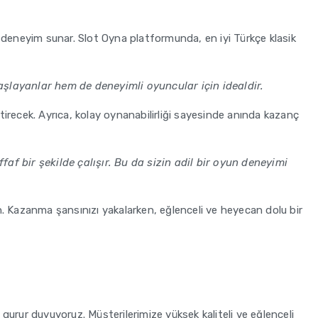
ir deneyim sunar. Slot Oyna platformunda, en iyi Türkçe klasik
başlayanlar hem de deneyimli oyuncular için idealdir.
ttirecek. Ayrıca, kolay oynanabilirliği sayesinde anında kazanç
af bir şekilde çalışır. Bu da sizin adil bir oyun deneyimi
n. Kazanma şansınızı yakalarken, eğlenceli ve heyecan dolu bir
gurur duyuyoruz. Müşterilerimize yüksek kaliteli ve eğlenceli