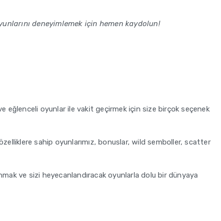
t oyunlarını deneyimlemek için hemen kaydolun!
e eğlenceli oyunlar ile vakit geçirmek için size birçok seçenek
 özelliklere sahip oyunlarımız, bonuslar, wild semboller, scatter
nmak ve sizi heyecanlandıracak oyunlarla dolu bir dünyaya