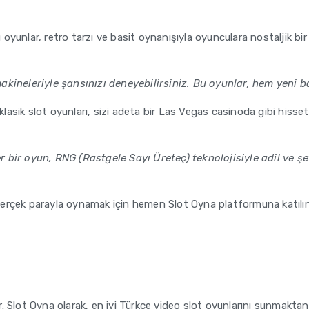
u oyunlar, retro tarzı ve basit oynanışıyla oyunculara nostaljik b
makineleriyle şansınızı deneyebilirsiniz. Bu oyunlar, hem yeni 
 klasik slot oyunları, sizi adeta bir Las Vegas casinoda gibi hisse
 bir oyun, RNG (Rastgele Sayı Üreteç) teknolojisiyle adil ve şeff
la gerçek parayla oynamak için hemen Slot Oyna platformuna katılı
 Slot Oyna olarak, en iyi Türkçe video slot oyunlarını sunmaktan 