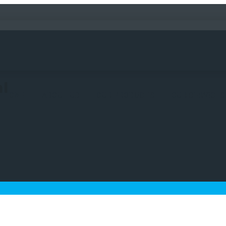
l
HOME
ABOUT US
OUR PRODUCTS
OUR SERVICES