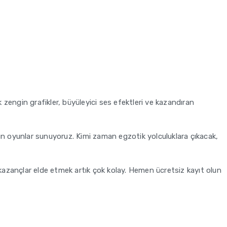
k zengin grafikler, büyüleyici ses efektleri ve kazandıran
un oyunlar sunuyoruz. Kimi zaman egzotik yolculuklara çıkacak,
kazançlar elde etmek artık çok kolay. Hemen ücretsiz kayıt olun