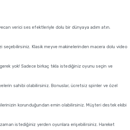
eyecan verici ses efektleriyle dolu bir dünyaya adım atın.
zi seçebilirsiniz. Klasik meyve makinelerinden macera dolu video
gerek yok! Sadece birkaç tıkla istediğiniz oyunu seçin ve
rin sahibi olabilirsiniz. Bonuslar, ücretsiz spinler ve özel
lgilerinizin korunduğundan emin olabilirsiniz. Müşteri destek ekibi
 zaman istediğiniz yerden oyunlara erişebilirsiniz. Hareket