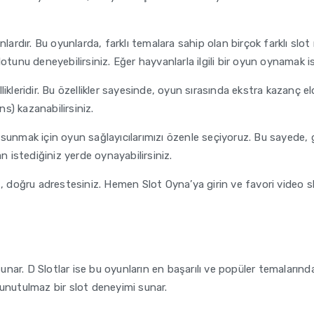
nlardır. Bu oyunlarda, farklı temalara sahip olan birçok farklı slo
u deneyebilirsiniz. Eğer hayvanlarla ilgili bir oyun oynamak iste
ikleridir. Bu özellikler sayesinde, oyun sırasında ekstra kazanç e
s) kazanabilirsiniz.
sunmak için oyun sağlayıcılarımızı özenle seçiyoruz. Bu sayede, gü
n istediğiniz yerde oynayabilirsiniz.
z, doğru adrestesiniz. Hemen Slot Oyna’ya girin ve favori video sl
 sunar. D Slotlar ise bu oyunların en başarılı ve popüler temaların
ze unutulmaz bir slot deneyimi sunar.