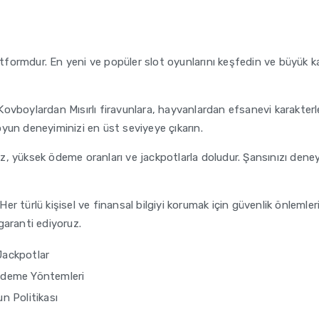
tformdur. En yeni ve popüler slot oyunlarını keşfedin ve büyük kaza
Kovboylardan Mısırlı firavunlara, hayvanlardan efsanevi karakter
 oyun deneyiminizi en üst seviyeye çıkarın.
, yüksek ödeme oranları ve jackpotlarla doludur. Şansınızı deney
 Her türlü kişisel ve finansal bilgiyi korumak için güvenlik önleml
garanti ediyoruz.
Jackpotlar
Ödeme Yöntemleri
un Politikası