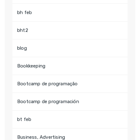
bh feb
bht2
blog
Bookkeeping
Bootcamp de programação
Bootcamp de programación
bt feb
Business, Advertising