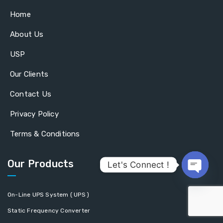
Home
About Us
USP
Our Clients
Contact Us
Privacy Policy
Terms & Conditions
Our Products
Let's Connect !
OPEN
CHATY
On-Line UPS System ( UPS )
Static Frequency Converter