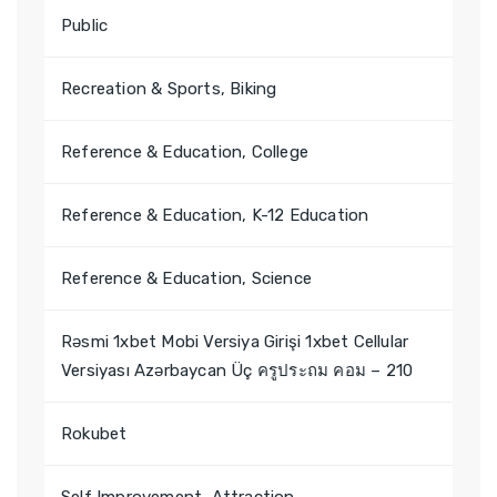
Public
Recreation & Sports, Biking
Reference & Education, College
Reference & Education, K-12 Education
Reference & Education, Science
Rəsmi 1xbet Mobi Versiya Girişi 1xbet Cellular
Versiyası Azərbaycan Üç ครูประถม คอม – 210
Rokubet