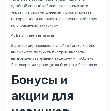
удобный личный кабинет, где вы сможете
управлять своими данными, просматривать
историю игр и выполнять различные действия
по управлению аккаунтом.
4. Быстрые выплаты
Зарегистрировавшись на сайте Гамма Казино,
вы сможете получить быстрые выплаты
выигрышей без лишних задержек и проблем.
Все операции проводятся быстро и безопасно.
Бонусы и
акции для