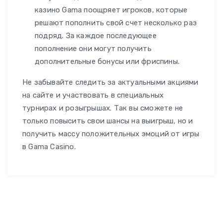
казино Gama поощряет игроков, которые
решают пополнить свой счет несколько раз
подряд. За каждое последующее
пополнение они могут получить
дополнительные бонусы или фриспины.
Не забывайте следить за актуальными акциями
на сайте и участвовать в специальных
турнирах и розыгрышах. Так вы сможете не
только повысить свои шансы на выигрыш, но и
получить массу положительных эмоций от игры
в Gama Casino.