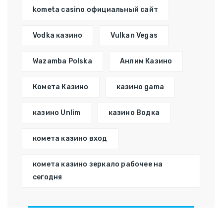
kometa casino официальный сайт
Vodka казино
Vulkan Vegas
Wazamba Polska
Анлим Казино
Комета Казино
казино gama
казино Unlim
казино Водка
комета казино вход
комета казино зеркало рабочее на
сегодня