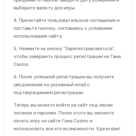
придумайте пароль, введите дату рождения и
выберите валюту для игры.
4. Прочитайте пользовательское соглашение и
поставьте галочку, соглашаясь с условиями
использования сайта.
5. Нажмите на кнопку "Зарегистрироваться",
чтобы завершить процесс регистрации на Гама
Casino.
6. После успешной регистрации вы получите
уведомление на указанный email с
подтверждением регистрации.
Теперь вы можете войти на сайт под своим
логином и паролем. После этого вы сможете
начать игру на сайте Гама Casino и
использовать все его возможности. Удачи вам!