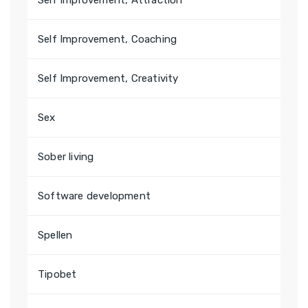
Self Improvement, Attraction
Self Improvement, Coaching
Self Improvement, Creativity
Sex
Sober living
Software development
Spellen
Tipobet