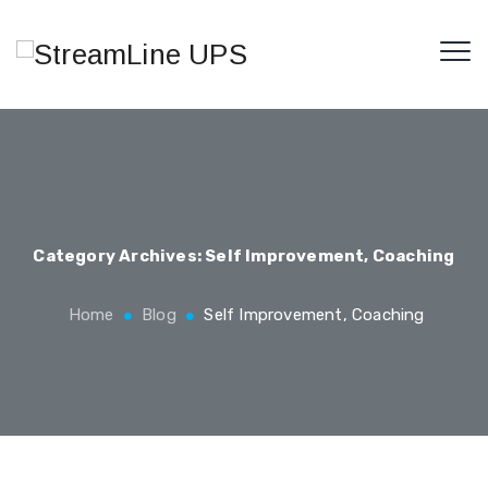
Category Archives:
Self Improvement, Coaching
Home
Blog
Self Improvement, Coaching