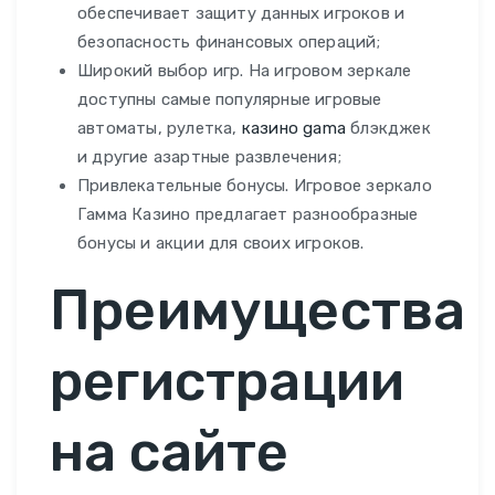
обеспечивает защиту данных игроков и
безопасность финансовых операций;
Широкий выбор игр. На игровом зеркале
доступны самые популярные игровые
автоматы, рулетка,
казино gama
блэкджек
и другие азартные развлечения;
Привлекательные бонусы. Игровое зеркало
Гамма Казино предлагает разнообразные
бонусы и акции для своих игроков.
Преимущества
регистрации
на сайте