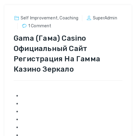
Self Improvement, Coaching
SuperAdmin
on
1 Comment
Gama
Gama (Гама) Casino
(Гама)
Официальный Сайт
Casino
Регистрация На Гамма
Официальный
Сайт
Казино Зеркало
Регистрация
На
Гамма
Казино
Зеркало