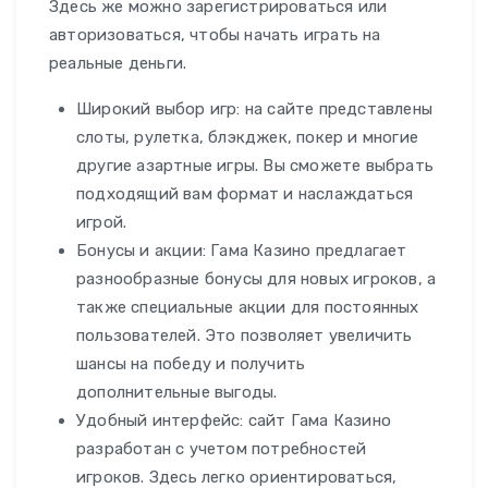
Здесь же можно зарегистрироваться или
авторизоваться, чтобы начать играть на
реальные деньги.
Широкий выбор игр: на сайте представлены
слоты, рулетка, блэкджек, покер и многие
другие азартные игры. Вы сможете выбрать
подходящий вам формат и наслаждаться
игрой.
Бонусы и акции: Гама Казино предлагает
разнообразные бонусы для новых игроков, а
также специальные акции для постоянных
пользователей. Это позволяет увеличить
шансы на победу и получить
дополнительные выгоды.
Удобный интерфейс: сайт Гама Казино
разработан с учетом потребностей
игроков. Здесь легко ориентироваться,