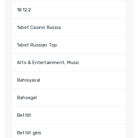
18.12.2
1xbet Casino Russia
1xbet Russian Top
Arts & Entertainment, Music
Bahisyasal
Bahsegel
Bettilt
Bettilt giris