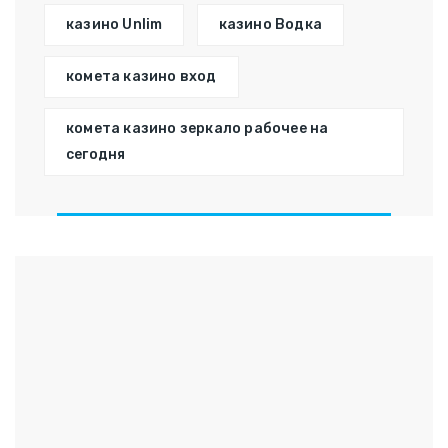
казино Unlim
казино Водка
комета казино вход
комета казино зеркало рабочее на
сегодня