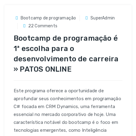
Bootcamp de programação
SuperAdmin
on
22 Comments
Bootcamp
Bootcamp de programação é
de
1ª escolha para o
programação
desenvolvimento de carreira
é
1ª
» PATOS ONLINE
escolha
para
o
Este programa oferece a oportunidade de
desenvolvimento
aprofundar seus conhecimentos em programação
de
C# focada em CRM Dynamics, uma ferramenta
carreira
essencial no mercado corporativo de hoje. Uma
»
característica notável do bootcamp é o foco em
PATOS
tecnologias emergentes, como Inteligência