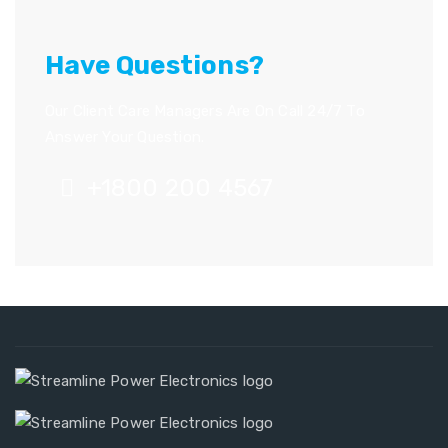
Have Questions?
Our Client Care Managers Are On Call 24/7 To
Answer Your Question.
+1800 200 4567