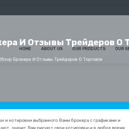
окера И Отзывы Трейдеров О 
HOME
ABOUT US
OUR PRODUCTS
OUR S
: Обзор Брокера И Отзывы Трейдеров О Торговле
s
ки и котировки выбранного Вами брокера с графиками и
дают, значит Вам рисуют свои котировки и в любое время