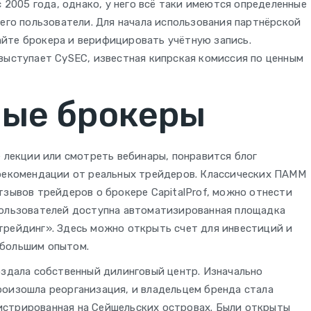
с 2005 года, однако, у него всё таки имеются определенные
 его пользователи. Для начала использования партнёрской
йте брокера и верифицировать учётную запись.
выступает CySEC, известная кипрская комиссия по ценным
ные брокеры
е лекции или смотреть вебинары, понравится блог
 рекомендации от реальных трейдеров. Классических ПАММ
тзывов трейдеров о брокере CapitalProf, можно отнести
пользователей доступна автоматизированная площадка
трейдинг». Здесь можно открыть счет для инвестиций и
 большим опытом.
оздала собственный дилинговый центр. Изначально
роизошла реорганизация, и владельцем бренда стала
егистрированная на Сейшельских островах. Были открыты