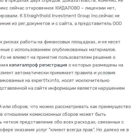
 в пределах двух спредов. Доказательств, конечно, не
екс сейчас откровенное КИДАЛОВО – лицензии нет,
овали. К Straighthold Investment Group Inc.сейчас не
нние из рег.докуметов и с сайта, а представитель ООО
 рисках работы на финансовых площадках, и не несет
нные с использованием опубликованных материалов.
nfo не влияют на принятие пользователем решения о
ения
кэпиталпроф регистрация
о которых размещены на
, клиент автоматически принимает правила и условия
кованные на expertfx.info, носят исключительно
дставленной на сайте информации является нарушением
й или сборов, что можно рассматривать как преимущество
 в отношении комиссионных сборов может быть
 четкое представление обо всех расходах, связанных с
сфере оказания услуг “клиент всегда прав”. Но далеко не в