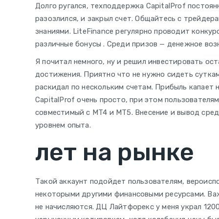
Долго ругался, техподдержка CapitalProf постоянн
разозлился, и закрыл счет. Общайтесь с трейдера
знаниями. LiteFinance регулярно проводит конкур
различные бонусы . Среди призов — денежное во
Я почитал немного, ну и решил инвестировать ост
достижения. Приятно что не нужно сидеть суткам
раскидал по нескольким счетам. Прибыль капает н
CapitalProf очень просто, при этом пользовател
совместимый с MT4 и MT5. Внесение и вывод сре
уровнем опыта.
лет на рынке
Такой аккаунт подойдет пользователям, вероиспо
некоторыми другими финансовыми ресурсами. Важ
не начисляются. ДЦ Лайтфорекс у меня украл 120