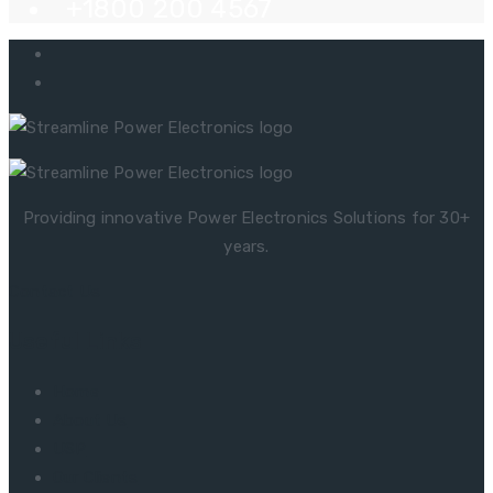
+1800 200 4567
Providing innovative Power Electronics Solutions for 30+
years.
Contact Us
Useful Links
Home
About Us
USP
Our Clients