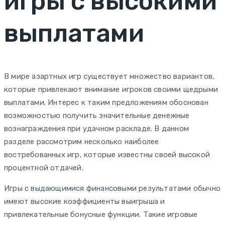
игры с высокими
выплатами
В мире азартных игр существует множество вариантов,
которые привлекают внимание игроков своими щедрыми
выплатами. Интерес к таким предложениям обоснован
возможностью получить значительные денежные
вознаграждения при удачном раскладе. В данном
разделе рассмотрим несколько наиболее
востребованных игр, которые известны своей высокой
процентной отдачей.
Игры с выдающимися финансовыми результатами обычно
имеют высокие коэффициенты выигрыша и
привлекательные бонусные функции. Такие игровые