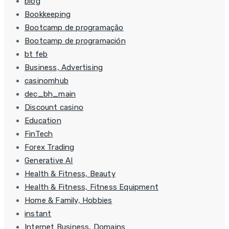
blog
Bookkeeping
Bootcamp de programação
Bootcamp de programación
bt feb
Business, Advertising
casinomhub
dec_bh_main
Discount casino
Education
FinTech
Forex Trading
Generative AI
Health & Fitness, Beauty
Health & Fitness, Fitness Equipment
Home & Family, Hobbies
instant
Internet Business, Domains