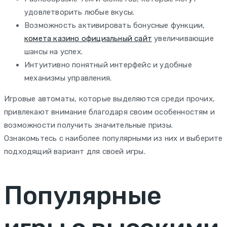
удовлетворить любые вкусы.
Возможность активировать бонусные функции,
комета казино официальный сайт
увеличивающие
шансы на успех.
Интуитивно понятный интерфейс и удобные
механизмы управления.
Игровые автоматы, которые выделяются среди прочих,
привлекают внимание благодаря своим особенностям и
возможности получить значительные призы.
Ознакомьтесь с наиболее популярными из них и выберите
подходящий вариант для своей игры.
Популярные