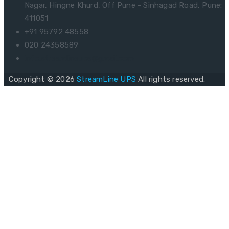
Nagar, Hingne Khurd, Off Pune - Sinhagad Road, Pune:
411051
+91 95792 48558
020 24358589
info.streamlineups@gmail.com
Copyright © 2026
StreamLine UPS
All rights reserved.