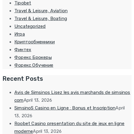
Tipobet
Travel & Leisure, Aviation
Travel & Leisure, Boating
Uncategorized
Игра
Криптообменники
Финтех
Форекс Брокеры
Форекс Обучение
Recent Posts
Avis de Simsinos Lisez les avis marchands de simsinos
com
April 13, 2026
SimsinoS Casino en Ligne : Bonus et Inscription
April
13, 2026
Roobet Casino presentation du site de jeux en ligne
moderne
April 13, 2026