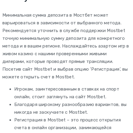
Минимальная сумма депозита в Мостбет может
варьироваться в зависимости от выбранного метода.
Рекомендуется уточнить в службе поддержки Mostbet
точную минимальную сумму депозита для конкретного
метода и в вашем регионе. Наслаждайтесь азартом игр в
живом казино с нашими проверенными живыми
дилерами, которые проводят прямые трансляции.
Посетив сайт Mostbet и выбрав опцию ‘Регистрация’, вы
можете открыть счет в Mostbet.
Игрокам, заинтересованным в ставках на спорт
онлайн, стоит заглянуть на сайт Mostbet.
Благодаря широкому разнообразию вариантов, вы
никогда не заскучаете с Mostbet.
Регистрация в Mostbet – это процесс открытия
счета в онлайн организации, занимающейся