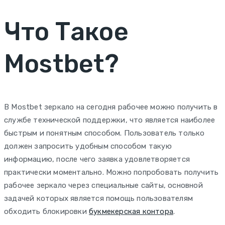
Что Такое
Mostbet?
В Mostbet зеркало на сегодня рабочее можно получить в
службе технической поддержки, что является наиболее
быстрым и понятным способом. Пользователь только
должен запросить удобным способом такую
информацию, после чего заявка удовлетворяется
практически моментально. Можно попробовать получить
рабочее зеркало через специальные сайты, основной
задачей которых является помощь пользователям
обходить блокировки
букмекерская контора
.