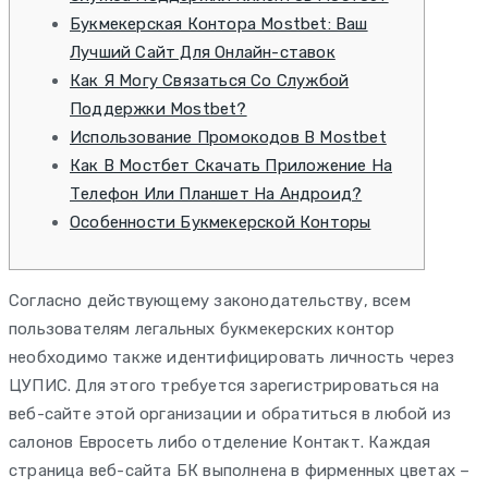
Букмекерская Контора Mostbet: Ваш
Лучший Сайт Для Онлайн-ставок
Как Я Могу Связаться Со Службой
Поддержки Mostbet?
Использование Промокодов В Mostbet
Как В Мостбет Скачать Приложение На
Телефон Или Планшет На Андроид?
Особенности Букмекерской Конторы
Согласно действующему законодательству, всем
пользователям легальных букмекерских контор
необходимо также идентифицировать личность через
ЦУПИС. Для этого требуется зарегистрироваться на
веб-сайте этой организации и обратиться в любой из
салонов Евросеть либо отделение Контакт. Каждая
страница веб-сайта БК выполнена в фирменных цветах –