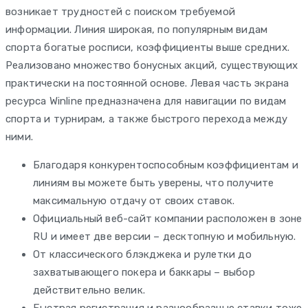
возникает трудностей с поиском требуемой
информации. Линия широкая, по популярным видам
спорта богатые росписи, коэффициенты выше средних.
Реализовано множество бонусных акций, существующих
практически на постоянной основе. Левая часть экрана
ресурса Winline предназначена для навигации по видам
спорта и турнирам, а также быстрого перехода между
ними.
Благодаря конкурентоспособным коэффициентам и
линиям вы можете быть уверены, что получите
максимальную отдачу от своих ставок.
Официальный веб-сайт компании расположен в зоне
RU и имеет две версии – десктопную и мобильную.
От классического блэкджека и рулетки до
захватывающего покера и баккары – выбор
действительно велик.