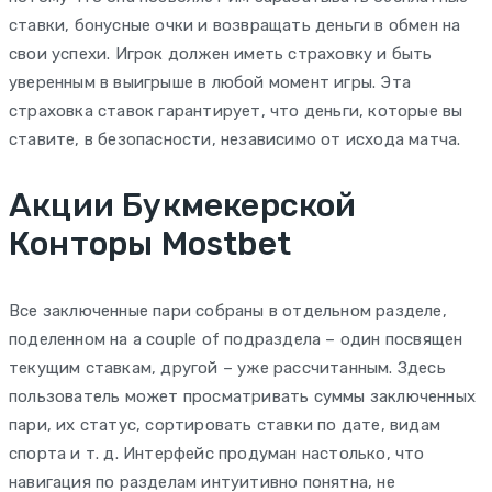
ставки, бонусные очки и возвращать деньги в обмен на
свои успехи. Игрок должен иметь страховку и быть
уверенным в выигрыше в любой момент игры. Эта
страховка ставок гарантирует, что деньги, которые вы
ставите, в безопасности, независимо от исхода матча.
Акции Букмекерской
Конторы Mostbet
Все заключенные пари собраны в отдельном разделе,
поделенном на a couple of подраздела – один посвящен
текущим ставкам, другой – уже рассчитанным. Здесь
пользователь может просматривать суммы заключенных
пари, их статус, сортировать ставки по дате, видам
спорта и т. д. Интерфейс продуман настолько, что
навигация по разделам интуитивно понятна, не