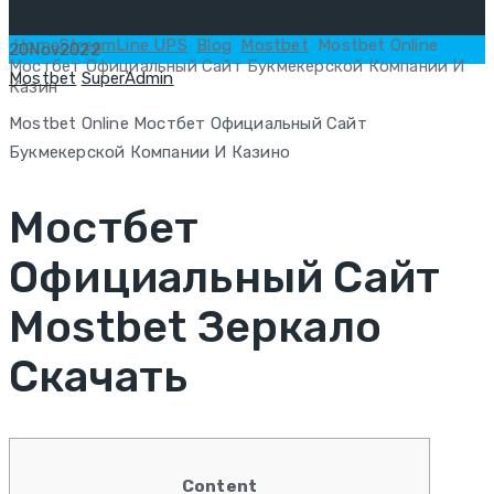
Home
StreamLine UPS
Blog
Mostbet
Mostbet Online
20
Nov
2022
Мостбет Официальный Сайт Букмекерской Компании И
Categories
Author
Mostbet
SuperAdmin
Казин
Mostbet Online Мостбет Официальный Сайт
Букмекерской Компании И Казино
Мостбет
Официальный Сайт
Mostbet Зеркало
Скачать
Content