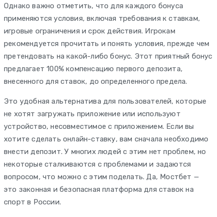
Однако важно отметить, что для каждого бонуса
применяются условия, включая требования к ставкам,
игровые ограничения и срок действия. Игрокам
рекомендуется прочитать и понять условия, прежде чем
претендовать на какой-либо бонус. Этот приятный бонус
предлагает 100% компенсацию первого депозита,
внесенного для ставок, до определенного предела.
Это удобная альтернатива для пользователей, которые
не хотят загружать приложение или используют
устройство, несовместимое с приложением. Если вы
хотите сделать онлайн-ставку, вам сначала необходимо
внести депозит. У многих людей с этим нет проблем, но
некоторые сталкиваются с проблемами и задаются
вопросом, что можно с этим поделать. Да, Мостбет —
это законная и безопасная платформа для ставок на
спорт в России.