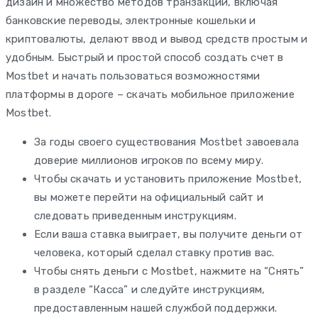
дизайн и множество методов транзакций, включая
банковские переводы, электронные кошельки и
криптовалюты, делают ввод и вывод средств простым и
удобным. Быстрый и простой способ создать счет в
Mostbet и начать пользоваться возможностями
платформы в дороге – скачать мобильное приложение
Mostbet.
За годы своего существования Mostbet завоевала
доверие миллионов игроков по всему миру.
Чтобы скачать и установить приложение Mostbet,
вы можете перейти на официальный сайт и
следовать приведенным инструкциям.
Если ваша ставка выиграет, вы получите деньги от
человека, который сделал ставку против вас.
Чтобы снять деньги с Mostbet, нажмите на “Снять”
в разделе “Касса” и следуйте инструкциям,
предоставленным нашей службой поддержки.