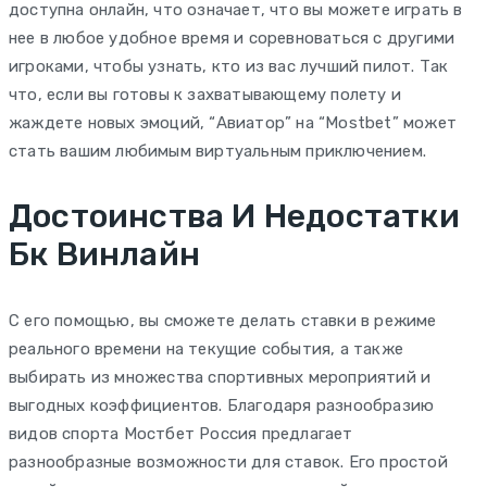
доступна онлайн, что означает, что вы можете играть в
нее в любое удобное время и соревноваться с другими
игроками, чтобы узнать, кто из вас лучший пилот. Так
что, если вы готовы к захватывающему полету и
жаждете новых эмоций, “Авиатор” на “Mostbet” может
стать вашим любимым виртуальным приключением.
Достоинства И Недостатки
Бк Винлайн
С его помощью, вы сможете делать ставки в режиме
реального времени на текущие события, а также
выбирать из множества спортивных мероприятий и
выгодных коэффициентов. Благодаря разнообразию
видов спорта Мостбет Россия предлагает
разнообразные возможности для ставок. Его простой