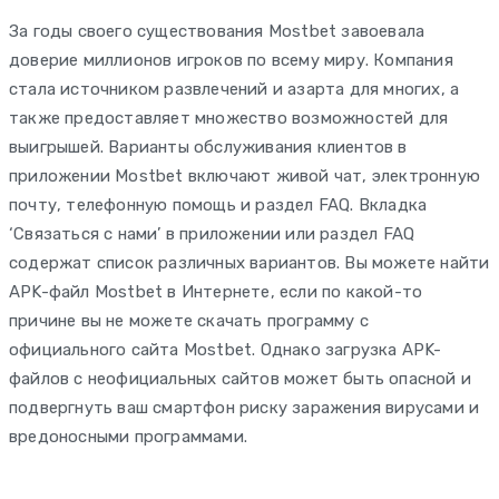
За годы своего существования Mostbet завоевала
доверие миллионов игроков по всему миру. Компания
стала источником развлечений и азарта для многих, а
также предоставляет множество возможностей для
выигрышей. Варианты обслуживания клиентов в
приложении Mostbet включают живой чат, электронную
почту, телефонную помощь и раздел FAQ. Вкладка
‘Связаться с нами’ в приложении или раздел FAQ
содержат список различных вариантов. Вы можете найти
APK-файл Mostbet в Интернете, если по какой-то
причине вы не можете скачать программу с
официального сайта Mostbet. Однако загрузка APK-
файлов с неофициальных сайтов может быть опасной и
подвергнуть ваш смартфон риску заражения вирусами и
вредоносными программами.