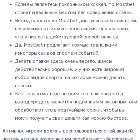
Если вы являетесь поклонником хоккея, то Mostbet
станет идеальным местом для совершения ставок.
Вывод средств из Mostbet доступен всем клиентам,
независимо от их местоположения, при условии,
что у них есть действующий способ оплаты.
Да, Mostbet предлагает прямые трансляции
некоторых видов спорта и событий.
Делать ставки здесь очень весело, шансы
действительно хорошие, и у них есть широкий
выбор видов спорта, на которые можно делать
ставки.
Как только мы подтвердим, что ваш запрос на
вывод средств является подлинным и законным, они
обработают его в кратчайшие сроки, чтобы вы
могли получить свои деньги как можно быстрее.
Активные игроки должны воспользоваться этой акцией,
потому что она позволяет им зарабатывать бесплатные