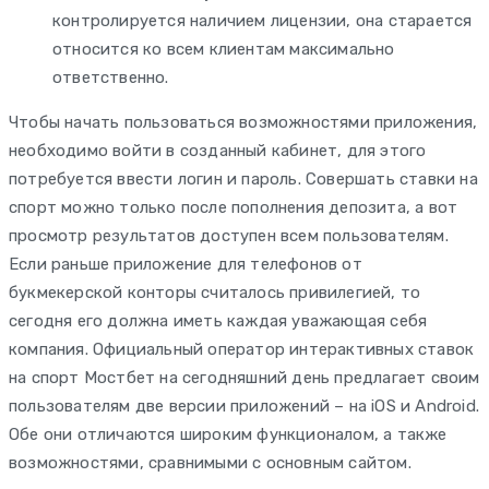
контролируется наличием лицензии, она старается
относится ко всем клиентам максимально
ответственно.
Чтобы начать пользоваться возможностями приложения,
необходимо войти в созданный кабинет, для этого
потребуется ввести логин и пароль. Совершать ставки на
спорт можно только после пополнения депозита, а вот
просмотр результатов доступен всем пользователям.
Если раньше приложение для телефонов от
букмекерской конторы считалось привилегией, то
сегодня его должна иметь каждая уважающая себя
компания. Официальный оператор интерактивных ставок
на спорт Мостбет на сегодняшний день предлагает своим
пользователям две версии приложений – на iOS и Android.
Обе они отличаются широким функционалом, а также
возможностями, сравнимыми с основным сайтом.