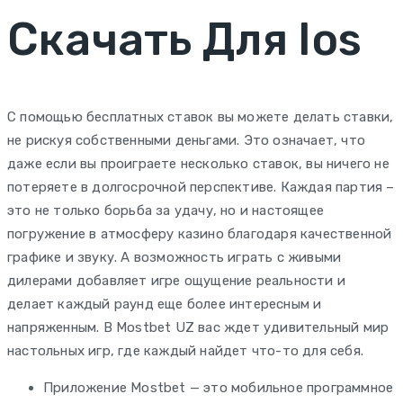
Скачать Для Ios
С помощью бесплатных ставок вы можете делать ставки,
не рискуя собственными деньгами. Это означает, что
даже если вы проиграете несколько ставок, вы ничего не
потеряете в долгосрочной перспективе. Каждая партия –
это не только борьба за удачу, но и настоящее
погружение в атмосферу казино благодаря качественной
графике и звуку. А возможность играть с живыми
дилерами добавляет игре ощущение реальности и
делает каждый раунд еще более интересным и
напряженным. В Mostbet UZ вас ждет удивительный мир
настольных игр, где каждый найдет что-то для себя.
Приложение Mostbet — это мобильное программное