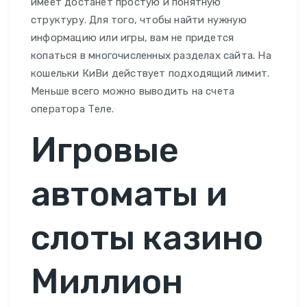
имеет достанет простую и понятную
структуру. Для того, чтобы найти нужную
информацию или игры, вам не придется
копаться в многочисленных разделах сайта. На
кошельки КиВи действует подходящий лимит.
Меньше всего можно выводить на счета
оператора Теле.
Игровые
автоматы и
слоты казино
Миллион