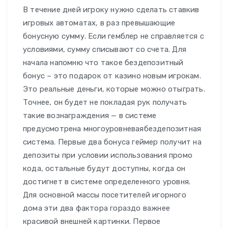
В течение дней игроку нужно сделать ставкив
игровых автоматах, в раз превышающие
бонусную сумму. Если гемблер не справляется с
условиями, сумму списывают со счета. Для
начала напомню что такое бездепозитный
бонус – это подарок от казино новым игрокам.
Это реальные деньги, которые можно отыграть.
Точнее, он будет не покладая рук получать
такие вознаграждения — в системе
предусмотрена многоуровневаябездепозитная
система. Первые два бонуса геймер получит на
депозиты при условии использования промо
кода, остальные будут доступны, когда он
достигнет в системе определенного уровня.
Для основной массы посетителей игорного
дома эти два фактора гораздо важнее
красивой внешней картинки. Первое