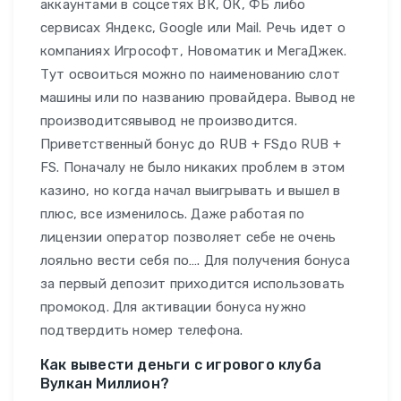
аккаунтами в соцсетях ВК, ОК, ФБ либо
сервисах Яндекс, Google или Mail. Речь идет о
компаниях Игрософт, Новоматик и МегаДжек.
Тут освоиться можно по наименованию слот
машины или по названию провайдера. Вывод не
производитсявывод не производится.
Приветственный бонус до RUB + FSдо RUB +
FS. Поначалу не было никаких проблем в этом
казино, но когда начал выигрывать и вышел в
плюс, все изменилось. Даже работая по
лицензии оператор позволяет себе не очень
лояльно вести себя по…. Для получения бонуса
за первый депозит приходится использовать
промокод. Для активации бонуса нужно
подтвердить номер телефона.
Как вывести деньги с игрового клуба
Вулкан Миллион?