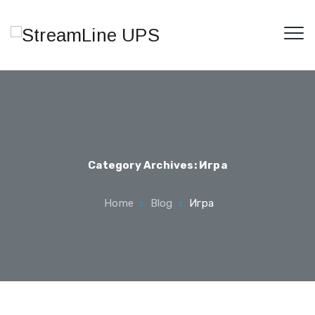
Category Archives:
Игра
Home
Blog
Игра