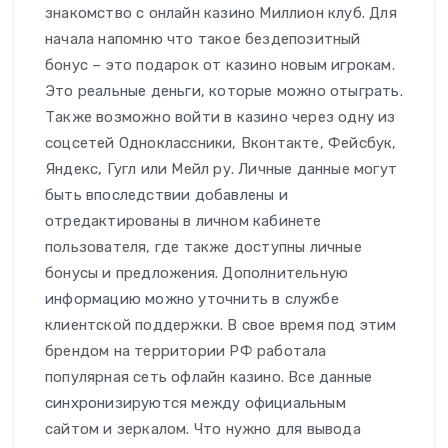
знакомство с онлайн казино Миллион клуб. Для
начала напомню что такое бездепозитный
бонус – это подарок от казино новым игрокам.
Это реальные деньги, которые можно отыграть.
Также возможно войти в казино через одну из
соцсетей Одноклассники, Вконтакте, Фейсбук,
Яндекс, Гугл или Мейл ру. Личные данные могут
быть впоследствии добавлены и
отредактированы в личном кабинете
пользователя, где также доступны личные
бонусы и предложения. Дополнительную
информацию можно уточнить в службе
клиентской поддержки. В свое время под этим
брендом на территории РФ работала
популярная сеть офлайн казино. Все данные
синхронизируются между официальным
сайтом и зеркалом. Что нужно для вывода