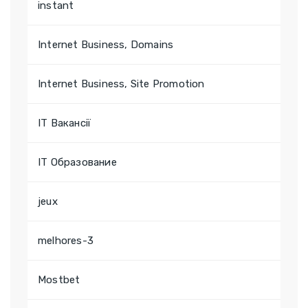
instant
Internet Business, Domains
Internet Business, Site Promotion
IT Вакансії
IT Образование
jeux
melhores-3
Mostbet