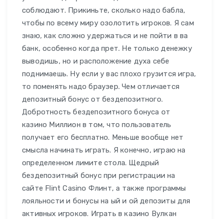
соблюдают. Прикиньте, сколько надо бабла,
чтобы по всему миру озолотить игроков. Я сам
знаю, как сложно удержаться и не пойти в ва
банк, особенно когда прет. Не только денежку
выводишь, но и расположение духа себе
поднимаешь. Ну если у вас плохо грузится игра,
то поменять надо браузер. Чем отличается
депозитный бонус от бездепозитного.
Добротность бездепозитного бонуса от
казино Миллион в том, что пользователь
получает его бесплатно. Меньше вообще нет
смысла начинать играть. Я конечно, играю на
определенном лимите стола. Щедрый
бездепозитный бонус при регистрации на
сайте Flint Casino Флинт, а также программы
лояльности и бонусы на ый и ой депозиты для
активных игроков. Играть в казино Вулкан