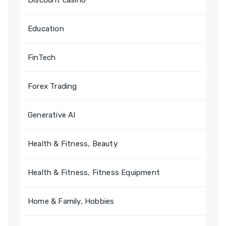
Discount casino
Education
FinTech
Forex Trading
Generative AI
Health & Fitness, Beauty
Health & Fitness, Fitness Equipment
Home & Family, Hobbies