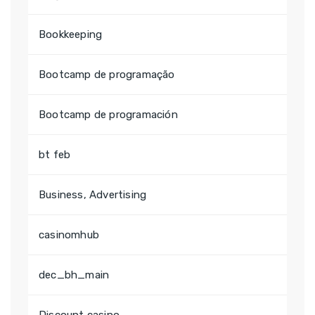
Bookkeeping
Bootcamp de programação
Bootcamp de programación
bt feb
Business, Advertising
casinomhub
dec_bh_main