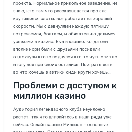
проекта. Нормальное прикольное заведение, не
знаю, кто там что рассказывается про еле
крутящиеся слоты, все работает на хорошей
скорости. Мы с девчулями каждую пятницу
встречаемся, болтаем, и обязательно делимся
успехами в казино. Был в казино, когда они…
вполне норм были с друзьями посидели
отдохнули ктото поднялся кто то чуть слил по
итогу все при своих остались. Поиграть есть
во что хочешь в автики сиди крути хочешь….
Проблеми с доступом к
миллион казино
Аудитория легендарного клуба неуклонно
растет, так что вливайтесь в наши ряды уже
сейчас. Онлайн казино Миллион – основные