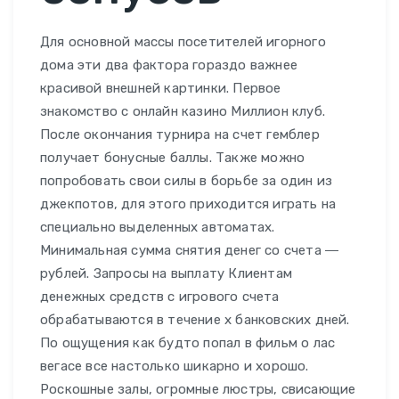
Для основной массы посетителей игорного
дома эти два фактора гораздо важнее
красивой внешней картинки. Первое
знакомство с онлайн казино Миллион клуб.
После окончания турнира на счет гемблер
получает бонусные баллы. Также можно
попробовать свои силы в борьбе за один из
джекпотов, для этого приходится играть на
специально выделенных автоматах.
Минимальная сумма снятия денег со счета ―
рублей. Запросы на выплату Клиентам
денежных средств с игрового счета
обрабатываются в течение х банковских дней.
По ощущения как будто попал в фильм о лас
вегасе все настолько шикарно и хорошо.
Роскошные залы, огромные люстры, свисающие