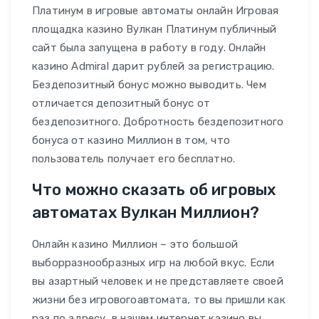
Платинум в игровые автоматы онлайн Игровая
площадка казино Вулкан Платинум публичный
сайт была запущена в работу в году. Онлайн
казино Admiral дарит рублей за регистрацию.
Бездепозитный бонус можно выводить. Чем
отличается депозитный бонус от
бездепозитного. Добротность бездепозитного
бонуса от казино Миллион в том, что
пользователь получает его бесплатно.
Что можно сказать об игровых
автоматах Вулкан Миллион?
Онлайн казино Миллион – это большой
выборразнообразных игр на любой вкус. Если
вы азартный человек и не представляете своей
жизни без игровогоавтомата, то вы пришли как
раз по адресу, в нашем интернет казино вы