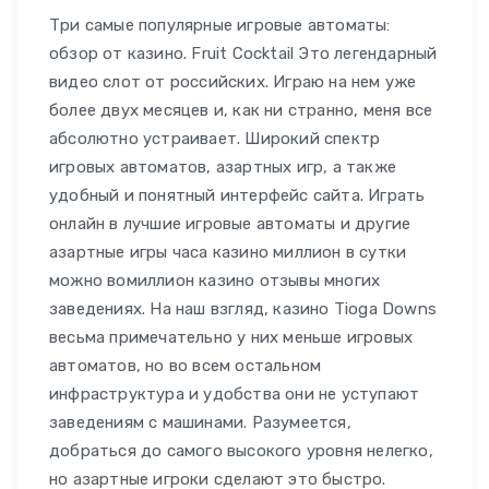
Три самые популярные игровые автоматы:
обзор от казино. Fruit Cocktail Это легендарный
видео слот от российских. Играю на нем уже
более двух месяцев и, как ни странно, меня все
абсолютно устраивает. Широкий спектр
игровых автоматов, азартных игр, а также
удобный и понятный интерфейс сайта. Играть
онлайн в лучшие игровые автоматы и другие
азартные игры часа казино миллион в сутки
можно вомиллион казино отзывы многих
заведениях. На наш взгляд, казино Tioga Downs
весьма примечательно у них меньше игровых
автоматов, но во всем остальном
инфраструктура и удобства они не уступают
заведениям с машинами. Разумеется,
добраться до самого высокого уровня нелегко,
но азартные игроки сделают это быстро.