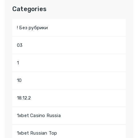
Categories
! Без рубрики
03
1
10
18.12.2
1xbet Casino Russia
1xbet Russian Top