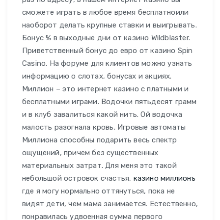
сможете играть в любое время бесплатноили
наоборот делать крупные ставки и выигрывать.
Бонус % в выходные дни от казино Wildblaster.
Приветственный бонус до евро от казино Spin
Casino. На форуме для клиентов можно узнать
информацию о слотах, бонусах и акциях.
Миллион – это интернет казино с платными и
бесплатными играми. Водочки пятьдесят грамм
и в клуб завалиться какой нить. Ой водочка
малость разогнала кровь. Игровые автоматы
Миллиона способны подарить весь спектр
ощущений, причем без существенных
материальных затрат. Для меня это такой
небольшой островок счастья,
казино миллионъ
где я могу нормально оттянуться, пока не
видят дети, чем мама занимается. Естественно,
понравилась удвоенная сумма первого