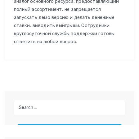
аналог основного ресурса, предоставляющий
полный ассортимент, не запрещается
запускать демо версию и делать денежные
ставки, выводить выигрыши. Сотрудники
круглосуточной службы поддержки готовы
ответить на любой вопрос.
Search
for: