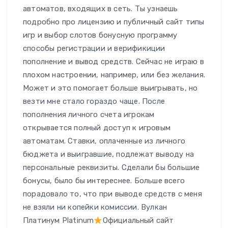
автоматов, входящих в сеть. Ты узнаешь
подробно про лицензию и публичный сайт типы
игр и выбор слотов бонусную программу
способы регистрации и верификиции
пополнение и вывод средств. Сейчас не играю в
плохом настроении, например, или без желания.
Может и это помогает больше выигрывать, но
везти мне стало гораздо чаще. После
пополнения личного счета игрокам
открывается полный доступ к игровым
автоматам. Ставки, оплаченные из личного
бюджета и выигравшие, подлежат выводу на
персональные реквизиты. Сделали бы большие
бонусы, было бы интереснее. Больше всего
порадовало то, что при выводе средств с меня
не взяли ни копейки комиссии. Вулкан
Платинум Platinum
Официальный сайт